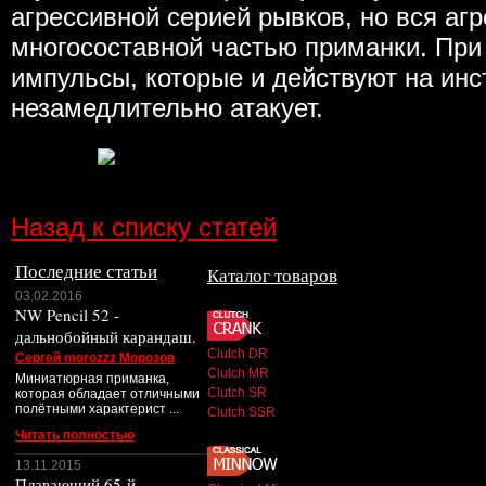
агрессивной серией рывков, но вся аг
многосоставной частью приманки. При
импульсы, которые и действуют на инс
незамедлительно атакует.
Назад к списку статей
Последние статьи
Каталог товаров
03.02.2016
NW Pencil 52 -
дальнобойный карандаш.
Clutch DR
Сергей morozzz Морозов
Clutch MR
Миниатюрная приманка,
Clutch SR
которая обладает отличными
полётными характерист ...
Clutch SSR
Читать полностью
13.11.2015
Плавающий 65-й.