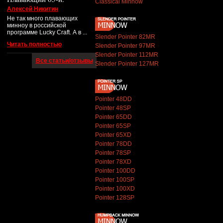
Classical Minnow
Алексей Никитин
Не так много плавающих
минноу в российской
программе Lucky Craft. А в ...
Slender Pointer 82MR
Читать полностью
Slender Pointer 97MR
Slender Pointer 112MR
Все статьи/отзывы
Slender Pointer 127MR
Pointer 48DD
Pointer 48SP
Pointer 65DD
Pointer 65SP
Pointer 65XD
Pointer 78DD
Pointer 78SP
Pointer 78XD
Pointer 100DD
Pointer 100SP
Pointer 100XD
Pointer 128SP