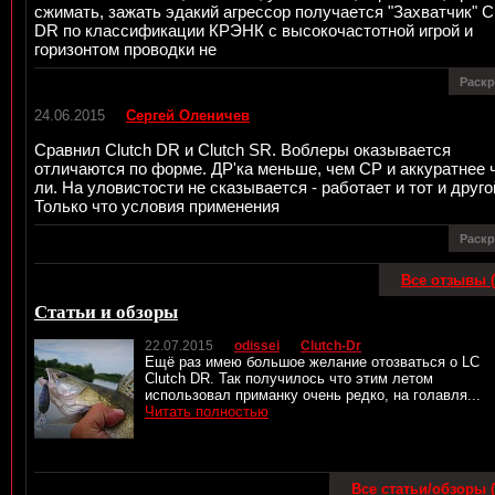
сжимать, зажать эдакий агрессор получается "Захватчик" C
DR по классификации КРЭНК с высокочастотной игрой и
горизонтом проводки не
Раск
24.06.2015
Сергей Оленичев
Сравнил Clutch DR и Clutch SR. Воблеры оказывается
отличаются по форме. ДР'ка меньше, чем СР и аккуратнее 
ли. На уловистости не сказывается - работает и тот и друго
Только что условия применения
Раск
Все отзывы (
Статьи и обзоры
22.07.2015
odissei
Clutch-Dr
Ещё раз имею большое желание отозваться о LC
Clutch DR. Так получилось что этим летом
использовал приманку очень редко, на голавля...
Читать полностью
Все статьи/обзоры (